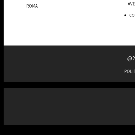
AVE
ROMA
CON
@2
POLIT