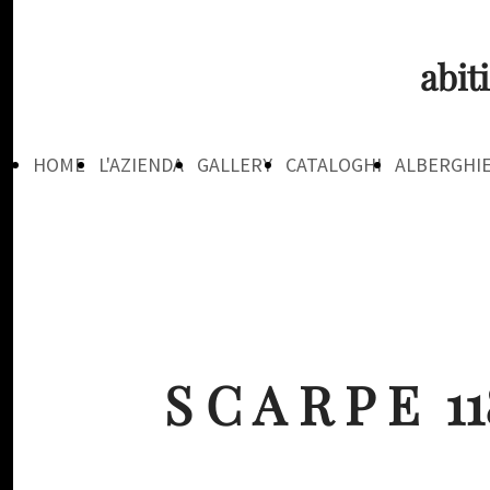
abit
HOME
L'AZIENDA
GALLERY
CATALOGHI
ALBERGHI
PAGE
S C A R P E 